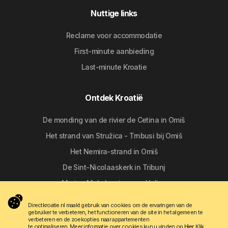
Nuttige links
Reclame voor accommodatie
First-minute aanbieding
Last-minute Kroatie
Ontdek Kroatië
De monding van de rivier de Cetina in Omiš
Het strand van Stružica - Trnbusi bij Omiš
Het Nemira-strand in Omiš
De Sint-Nicolaaskerk in Tribunj
Marina Mala Lamjana op Ugljan
Directkroatie.nl maakt gebruik van cookies om de ervaringen van de
gebruiker te verbeteren, het functioneren van de site in het algemeen te
Volg ons
verbeteren en de zoekopties naar appartementen
te optimaliseren. Meer informatie over cookies kun u vinden op
Hier
. Klik