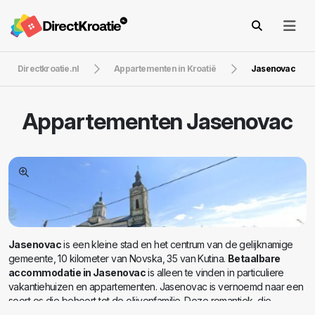
Directkroatie.nl
Appartementen in Kroatië
Jasenovac
Appartementen
Jasenovac
Jasenovac
is een kleine stad en het centrum van de gelijknamige
gemeente, 10 kilometer van Novska, 35 van Kutina.
Betaalbare
accommodatie in Jasenovac
is alleen te vinden in particuliere
vakantiehuizen en appartementen. Jasenovac is vernoemd naar een
soort es die behoort tot de olijvenfamilie. Deze romantiek, die
verborgen zit in de naam van dit stadje van 500 inwoners, borrelt