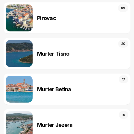
69
Pirovac
20
Murter Tisno
17
Murter Betina
16
Murter Jezera