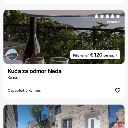
1 evaluatie
€ 120
Prijs vanaf
per nacht
Kuća za odmor Neda
Kornat
Capaciteit: 5 Kamers