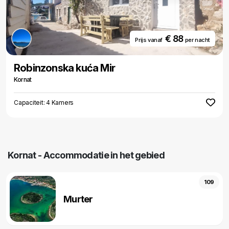
€ 88
Prijs vanaf
per nacht
Robinzonska kuća Mir
Kornat
Capaciteit: 4 Kamers
Kornat - Accommodatie in het gebied
109
Murter