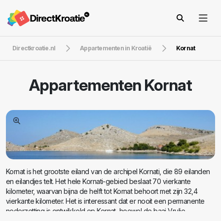
Directkroatie.nl
Appartementen in Kroatië
Kornat
Appartementen
Kornat
Kornat is het grootste eiland van de archipel Kornati, die 89 eilanden
en eilandjes telt. Het hele Kornati-gebied beslaat 70 vierkante
kilometer, waarvan bijna de helft tot Kornat behoort met zijn 32,4
vierkante kilometer. Het is interessant dat er nooit een permanente
nederzetting is ontwikkeld op Kornat, hoewel de baai Vrulje
ongeveer 60 huizen heeft, die meestal worden bewoond in de