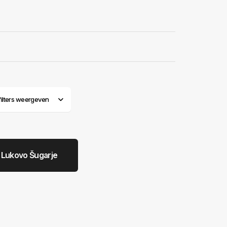
mmodatie in
 rust van
e plaatselijke
 van Zagreb. De
ieve vakantie in
 van de nationale
name van de
p zoek is naar
 van het beste
 filters weergeven
 Lukovo Šugarje