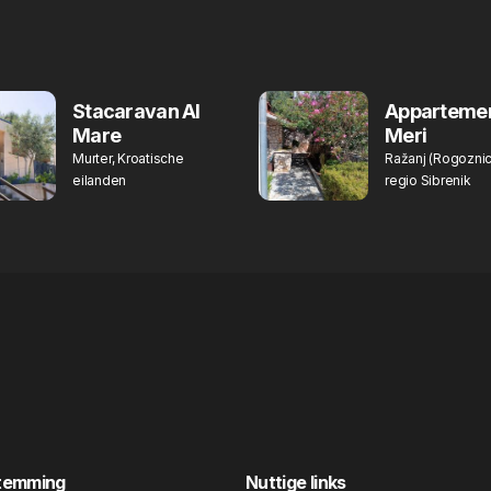
Stacaravan Al
Apparteme
Mare
Meri
Murter, Kroatische
Ražanj (Rogoznic
eilanden
regio Sibrenik
temming
Nuttige links