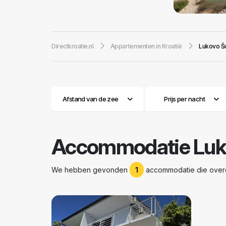
zomerochtenden 
gastronomie ontd
ligging aan de v
Directkroatie.nl
Appartementen in Kroatië
Lukovo Š
Lukovo Šugarje
parken Paklenic
bevolking in d
ontspanning in d
van twee wereld
Afstand van de zee
Prijs per nacht
Accommodatie Luk
We hebben gevonden
1
accommodatie die overe