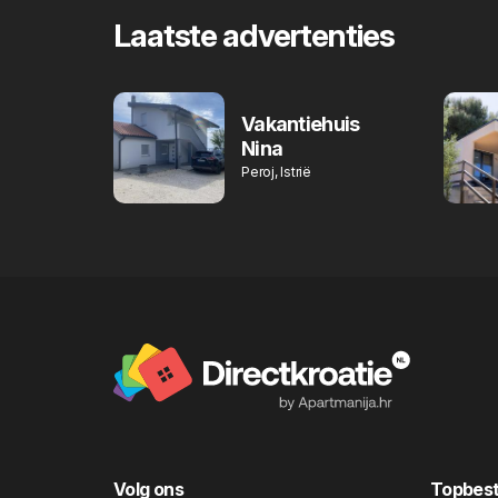
Laatste advertenties
Vakantiehuis
Nina
Peroj, Istrië
Volg ons
Topbes