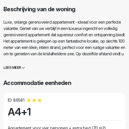
Beschrijving van de woning
Luxe, onlangs gerenoveerd appartement - ideaal voor een perfecte
vakantie. Geniet van uw verblijf in een luxueus ingericht en volledig
gerenoveerd appartement dat superieur comfort en ontspanning biedt.
Het appartement is gelegen op een fantastische locatie, op slechts 100
meter van een klein, intiem strand, perfect voor een rustige vakantie en
om te genieten van de kristalheldere zee. Op dezelfde afstand vindt u
een winkel en een pizzeria, dus alles wat u nodig heeft is binnen
handbereik. Voor liefhebbers van verschillende soorten stranden zijn
LEES MEER
er betonnen en kiezelstranden in de directe omgeving, op 300 meter
afstand, terwijl een prachtige, grote zandbaai op slechts 900 meter
Accommodatie eenheden
afstand ligt. Als u op zoek bent naar een combinatie van luxe, rust en
een uitstekende locatie, dan is dit appartement de ideale keuze voor
uw vakantie. We kijken uit naar uw aankomst!
ID: 86581
A4+1
Appartement voor vier personen + extra bed (70 m2)