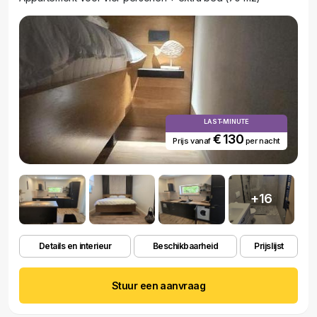
LAST-MINUTE
€ 130
Prijs vanaf
per nacht
+16
Details en interieur
Beschikbaarheid
Prijslijst
Stuur een aanvraag