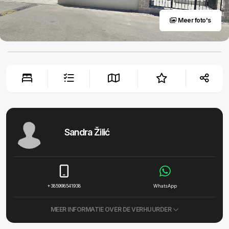
Meer foto's
Sandra Žilić
+385998541938
WhatsApp
MEER INFORMATIE OVER DE VERHUURDER