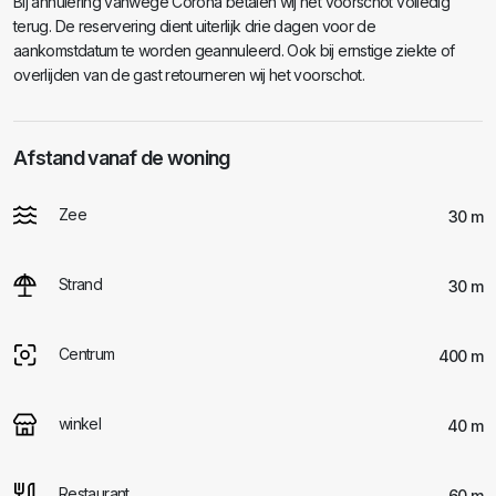
Bij annulering vanwege Corona betalen wij het voorschot volledig
terug. De reservering dient uiterlijk drie dagen voor de
aankomstdatum te worden geannuleerd. Ook bij ernstige ziekte of
overlijden van de gast retourneren wij het voorschot.
Afstand vanaf de woning
Zee
30 m
Strand
30 m
Centrum
400 m
winkel
40 m
Restaurant
60 m