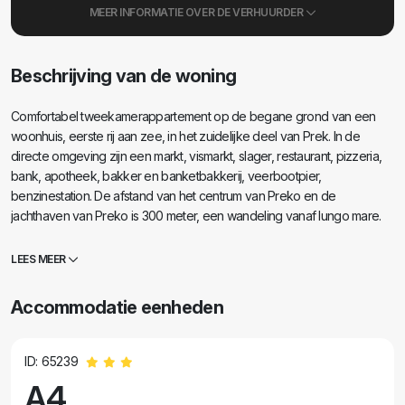
MEER INFORMATIE OVER DE VERHUURDER
Beschrijving van de woning
Comfortabel tweekamerappartement op de begane grond van een
woonhuis, eerste rij aan zee, in het zuidelijke deel van Prek. In de
directe omgeving zijn een markt, vismarkt, slager, restaurant, pizzeria,
bank, apotheek, bakker en banketbakkerij, veerbootpier,
benzinestation. De afstand van het centrum van Preko en de
jachthaven van Preko is 300 meter, een wandeling vanaf lungo mare.
Kinderspeelplaats op 300 meter afstand. Het strand is een combinatie
van zand en grind, strandstoelen en parasols zijn aanwezig. Een kleine
LEES MEER
ligplaats voor het appartement voor een sloep of kleine boot. Voor de
ingang ligt een kleine tuin, beschermd tegen de zon door groen, met
Accommodatie eenheden
een tafel en stoelen om aan te zitten en te eten. Parkeren is mogelijk in
de directe omgeving van het appartement.
ID: 65239
A4