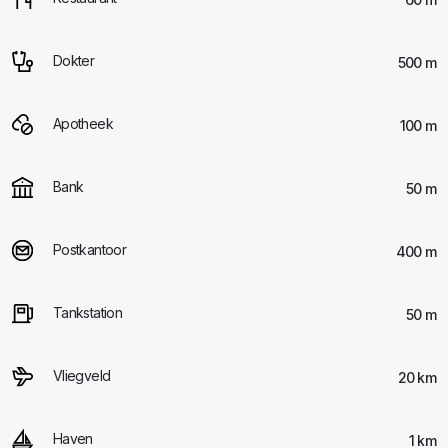
Dokter
500 m
Apotheek
100 m
Bank
50 m
Postkantoor
400 m
Tankstation
50 m
Vliegveld
20 km
Haven
1 km