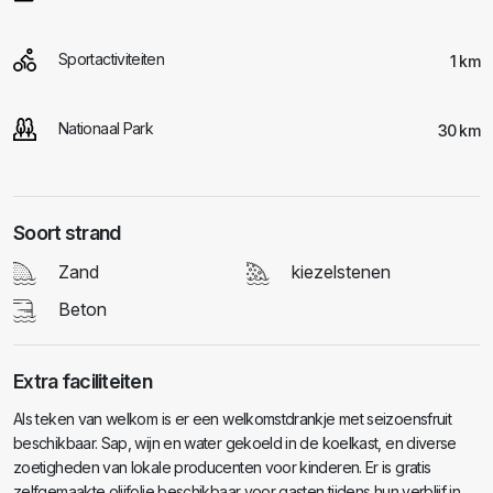
Sportactiviteiten
1 km
Nationaal Park
30 km
Soort strand
Zand
kiezelstenen
Beton
Extra faciliteiten
Als teken van welkom is er een welkomstdrankje met seizoensfruit
beschikbaar. Sap, wijn en water gekoeld in de koelkast, en diverse
zoetigheden van lokale producenten voor kinderen. Er is gratis
zelfgemaakte olijfolie beschikbaar voor gasten tijdens hun verblijf in