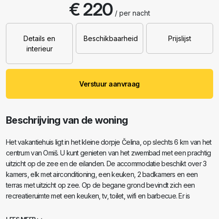
€ 220
/ per nacht
Details en
Beschikbaarheid
Prijslijst
interieur
Verstuur aanvraag
Beschrijving van de woning
Het vakantiehuis ligt in het kleine dorpje Čelina, op slechts 6 km van het
centrum van Omiš. U kunt genieten van het zwembad met een prachtig
uitzicht op de zee en de eilanden. De accommodatie beschikt over 3
kamers, elk met airconditioning, een keuken, 2 badkamers en een
terras met uitzicht op zee. Op de begane grond bevindt zich een
recreatieruimte met een keuken, tv, toilet, wifi en barbecue. Er is
privéparkeergelegenheid beschikbaar.