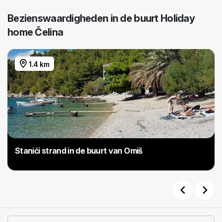
Bezienswaardigheden in de buurt Holiday
home Čelina
1.4 km
Stanići strand in de buurt van Omiš
Previous
Next