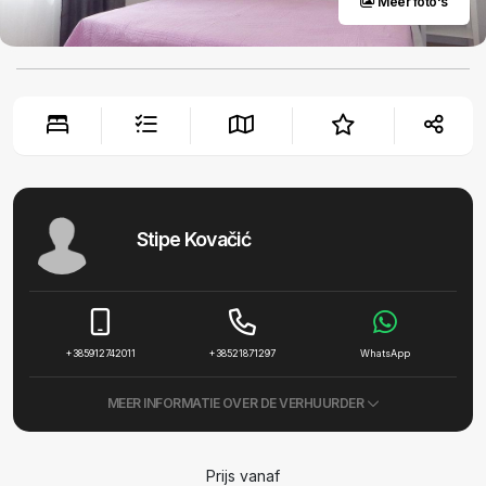
Meer foto's
Stipe Kovačić
+385912742011
+38521871297
WhatsApp
MEER INFORMATIE OVER DE VERHUURDER
Prijs vanaf