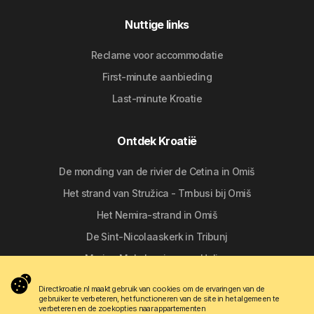
Nuttige links
Reclame voor accommodatie
First-minute aanbieding
Last-minute Kroatie
Ontdek Kroatië
De monding van de rivier de Cetina in Omiš
Het strand van Stružica - Trnbusi bij Omiš
Het Nemira-strand in Omiš
De Sint-Nicolaaskerk in Tribunj
Marina Mala Lamjana op Ugljan
Directkroatie.nl maakt gebruik van cookies om de ervaringen van de
gebruiker te verbeteren, het functioneren van de site in het algemeen te
Volg ons
verbeteren en de zoekopties naar appartementen